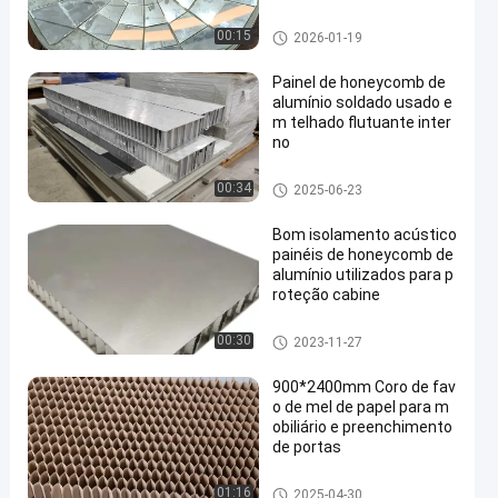
Painéis de alumínio do favo d
00:15
2026-01-19
e mel
Painel de honeycomb de
alumínio soldado usado e
m telhado flutuante inter
no
Produtos de favo de mel
00:34
2025-06-23
Bom isolamento acústico
painéis de honeycomb de
alumínio utilizados para p
roteção cabine
Painéis de alumínio do favo d
00:30
2023-11-27
e mel
900*2400mm Coro de fav
o de mel de papel para m
obiliário e preenchimento
de portas
Núcleo de favo de mel de papel
01:16
2025-04-30