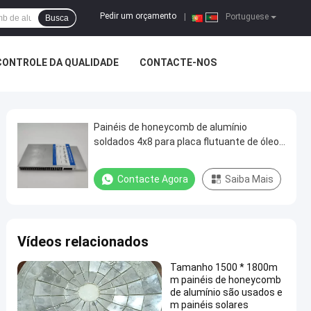
Pedir um orçamento
|
Portuguese
Busca
CONTROLE DA QUALIDADE
CONTACTE-NOS
Painéis de honeycomb de alumínio
soldados 4x8 para placa flutuante de óleo
militar ferroviário
Contacte Agora
Saiba Mais
Vídeos relacionados
Tamanho 1500 * 1800m
m painéis de honeycomb
de alumínio são usados e
m painéis solares