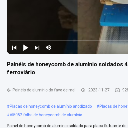
Painéis de honeycomb de alumínio soldados 4x8
ferroviário
Painéis de alumínio do favo de mel
2023-11-27
92
#
Placas de honeycomb de alumínio anodizado
#
Placas de hon
#
Al5052 folha de honeycomb de alumínio
Painel de honeycomb de alumínio soldado para placa flutuante de ó