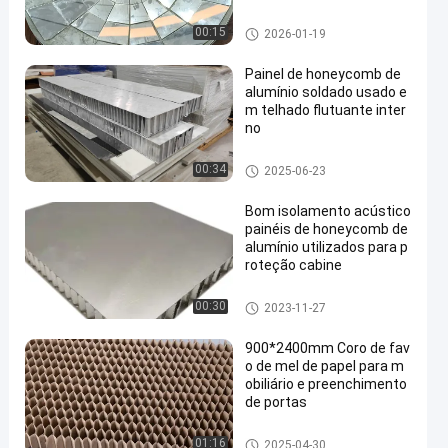
Painéis de alumínio do favo d
00:15
2026-01-19
e mel
Painel de honeycomb de
alumínio soldado usado e
m telhado flutuante inter
no
Produtos de favo de mel
00:34
2025-06-23
Bom isolamento acústico
painéis de honeycomb de
alumínio utilizados para p
roteção cabine
Painéis de alumínio do favo d
00:30
2023-11-27
e mel
900*2400mm Coro de fav
o de mel de papel para m
obiliário e preenchimento
de portas
Núcleo de favo de mel de papel
01:16
2025-04-30