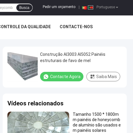
Pedir um orçamento
|
Portuguese
Busca
CONTROLE DA QUALIDADE
CONTACTE-NOS
Construção Al3003 Al5052 Painéis
estruturais de favo de mel
Contacte Agora
Saiba Mais
Vídeos relacionados
Tamanho 1500 * 1800m
m painéis de honeycomb
de alumínio são usados e
m painéis solares