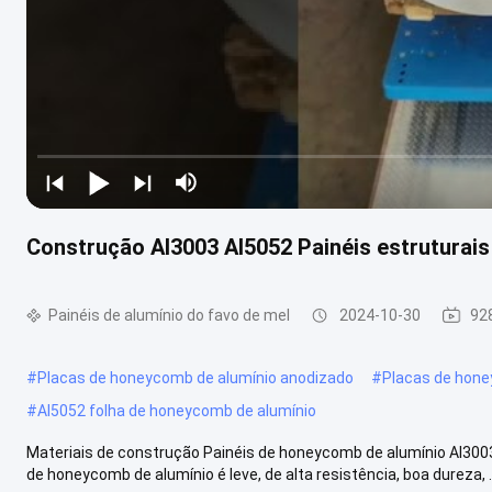
Construção Al3003 Al5052 Painéis estruturais
Painéis de alumínio do favo de mel
2024-10-30
92
#
Placas de honeycomb de alumínio anodizado
#
Placas de hon
#
Al5052 folha de honeycomb de alumínio
Materiais de construção Painéis de honeycomb de alumínio Al3003
de honeycomb de alumínio é leve, de alta resistência, boa dureza, ..