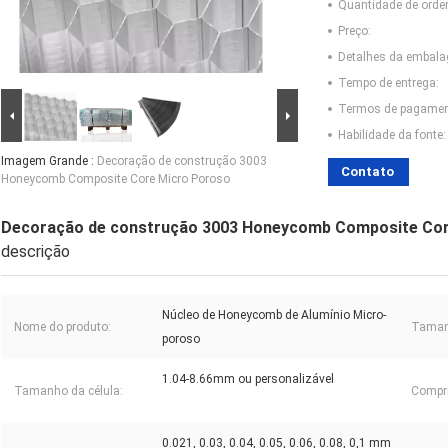
Quantidade de ord
Preço:
Detalhes da embal
Tempo de entrega:
Termos de pagamen
Habilidade da fonte:
Imagem Grande :
Decoração de construção 3003
Contato
Honeycomb Composite Core Micro Poroso
Decoração de construção 3003 Honeycomb Composite Cor
descrição
Núcleo de Honeycomb de Alumínio Micro-
Nome do produto:
Taman
poroso
1.04-8.66mm ou personalizável
Tamanho da célula:
Compri
0.021, 0.03, 0.04, 0.05, 0.06, 0.08, 0,1 mm