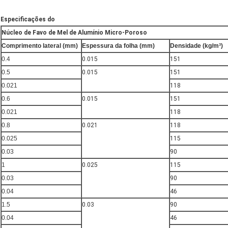
Especificações do
Núcleo de Favo de Mel de Alumínio Micro-Poroso
Comprimento lateral (mm)
Espessura da folha (mm)
Densidade (kg/m³)
0.4
0.015
151
0.5
0.015
151
0.021
118
0.6
0.015
151
0.021
118
0.8
0.021
118
0.025
115
0.03
90
1
0.025
115
0.03
90
0.04
46
1.5
0.03
90
0.04
46