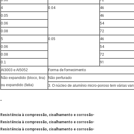
0.08
72
4
0.04
46
0.05
46
0.06
54
0.08
72
5
0.05
46
0.06
54
0.08
72
0.1
91
Al3003 e Al5052
Forma de fornecimento
Não expandido (bloco, tira)
Não perfurado
ou expandido (fatia)
3. O núcleo de alumínio micro-poroso tem várias van
•
Resistência à compressão, cisalhamento e corrosão
•
Resistência à compressão, cisalhamento e corrosão
•
Resistência à compressão, cisalhamento e corrosão
•