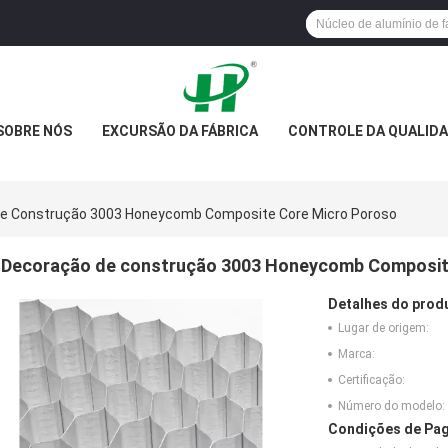
SOBRE NÓS
EXCURSÃO DA FÁBRICA
CONTROLE DA QUALID
e Construção 3003 Honeycomb Composite Core Micro Poroso
Decoração de construção 3003 Honeycomb Composit
Detalhes do prod
Lugar de origem:
Marca:
Certificação:
Número do modelo:
Condições de Pag