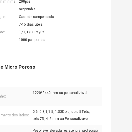
em mínima:
200pcs
negotiable
agem:
Caso de compensado
7-15 dias úteis
to:
T/T, L/C, PayPal
1000 pcs por dia
e Micro Poroso
1220*2440 mm ou personalizável
ho:
0.6, 0.8,1,1.5, 1.83Dois, dois.5Três,
mento dos lados:
três.75, 4, 5 mm ou Personalizável
Peso leve, elevada resistência, protecção