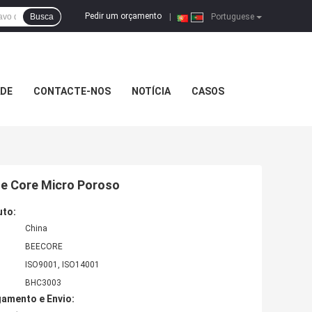
Pedir um orçamento
Busca
|
Portuguese
ADE
CONTACTE-NOS
NOTÍCIA
CASOS
e Core Micro Poroso
uto:
China
BEECORE
ISO9001, ISO14001
BHC3003
amento e Envio: