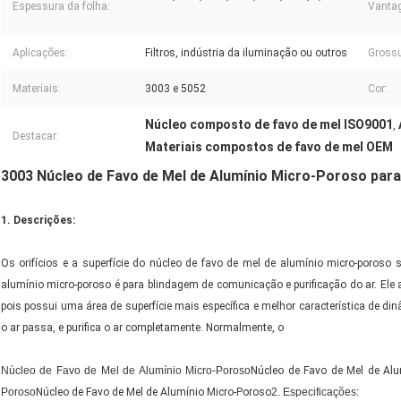
Espessura da folha:
Vanta
Aplicações:
Filtros, indústria da iluminação ou outros
Grossu
Materiais:
3003 e 5052
Cor:
Núcleo composto de favo de mel ISO9001
,
Destacar:
Materiais compostos de favo de mel OEM
3003 Núcleo de Favo de Mel de Alumínio Micro-Poroso par
1. Descrições:
Os orifícios e a superfície do núcleo de favo de mel de alumínio micro-poroso
alumínio micro-poroso
é para blindagem de comunicação e purificação do ar. Ele 
pois possui uma área de superfície mais específica e melhor característica de din
o ar passa, e purifica o ar completamente.
Normalmente, o
Núcleo de Favo de Mel de Alumínio Micro-Poroso
Núcleo de Favo de Mel de Alu
Poroso
Núcleo de Favo de Mel de Alumínio Micro-Poroso
2. Especificações: