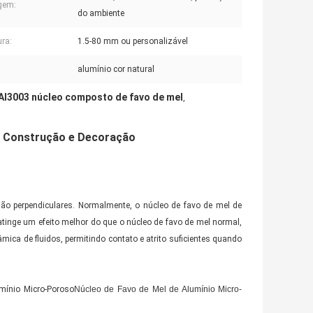
gem:
do ambiente
ra:
1.5-80 mm ou personalizável
alumínio cor natural
Al3003 núcleo composto de favo de mel
,
a Construção e Decoração
 são perpendiculares. Normalmente, o núcleo de favo de mel de
atinge um efeito melhor do que o núcleo de favo de mel normal,
âmica de fluidos, permitindo contato e atrito suficientes quando
mínio Micro-Poroso
Núcleo de Favo de Mel de Alumínio Micro-