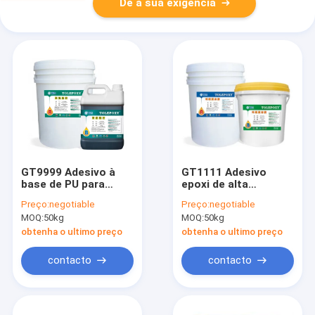
Dê a sua exigência
GT9999 Adesivo à
GT1111 Adesivo
base de PU para
epoxi de alta
painel sandwich de
resistência, líquido 2
Preço:
negotiable
Preço:
negotiable
núcleo de
partes Adesivo epoxi
MOQ:
50kg
MOQ:
50kg
honeycomb de
alumínio
obtenha o ultimo preço
obtenha o ultimo preço
contacto
contacto