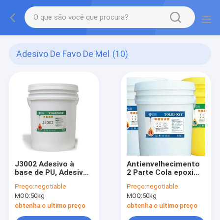
Adesivo De Favo De Mel
(10)
J3002 Adesivo à
Antienvelhecimento
base de PU, Adesivo
2 Parte Cola epoxi
de poliuretano de
F104 Bom
Preço:
negotiable
Preço:
negotiable
dois componentes
desempenho de
MOQ:
50kg
MOQ:
50kg
compressão
obtenha o ultimo preço
obtenha o ultimo preço