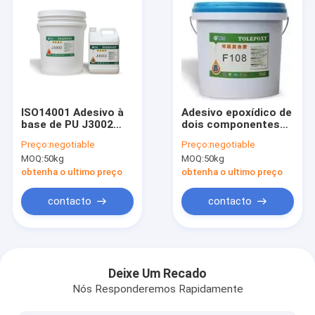
ISO14001 Adesivo à
Adesivo epoxídico de
base de PU J3002
dois componentes
para materiais
F108 de alta
Preço:
negotiable
Preço:
negotiable
compostos
viscosidade
MOQ:
50kg
MOQ:
50kg
obtenha o ultimo preço
obtenha o ultimo preço
contacto
contacto
Casa
Produtos
Deixe Um Recado
Nós Responderemos Rapidamente
Show de RV