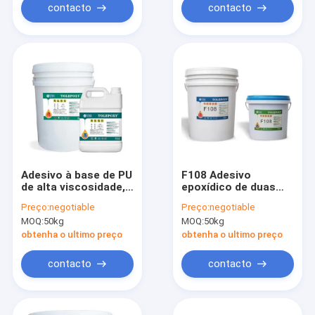
contacto
contacto
Adesivo à base de PU
F108 Adesivo
de alta viscosidade,
epoxídico de duas
J301 Adesivo de
partes para painéis
Preço:
negotiable
Preço:
negotiable
poliuretano de 2
de honeycomb de
MOQ:
50kg
MOQ:
50kg
partes
alumínio
obtenha o ultimo preço
obtenha o ultimo preço
contacto
contacto