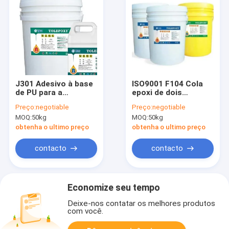
J301 Adesivo à base
ISO9001 F104 Cola
de PU para a
epoxi de dois
indústria automóvel
componentes fluido
Preço:
negotiable
Preço:
negotiable
e líquido
MOQ:
50kg
MOQ:
50kg
obtenha o ultimo preço
obtenha o ultimo preço
contacto
contacto
Economize seu tempo
Deixe-nos contatar os melhores produtos
com você.