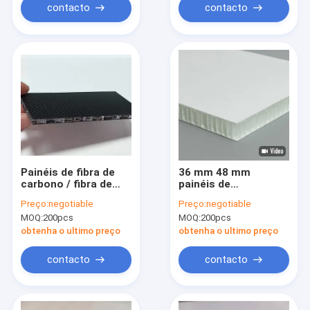
contacto
contacto
Painéis de fibra de
36 mm 48 mm
carbono / fibra de
painéis de
vidro
honeycomb de FRP
Preço:
negotiable
Preço:
negotiable
Anti-envelhecimento
MOQ:
200pcs
MOQ:
200pcs
resistente a
amarelamento
obtenha o ultimo preço
obtenha o ultimo preço
contacto
contacto