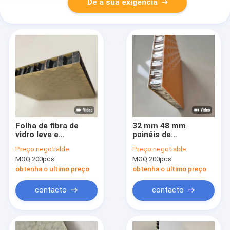
Dê a sua exigência
Folha de fibra de
32 mm 48 mm
vidro leve e
painéis de
resistente a altas
honeycomb FRP para
Preço:
negotiable
Preço:
negotiable
temperaturas
piso interior de
MOQ:
200pcs
MOQ:
200pcs
trânsito ferroviário
obtenha o ultimo preço
obtenha o ultimo preço
contacto
contacto