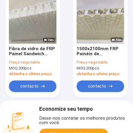
Fibra de vidro de FRP
1500x2100mm FRP
Painel Sandwich
Painéis de
Honeycomb Boa
Honeycomb, Painel
Preço:
negotiable
Preço:
negotiable
resistência ao
Sandwich de
MOQ:
200pcs
MOQ:
200pcs
impacto
Honeycomb de Fibra
de Carbono
obtenha o ultimo preço
obtenha o ultimo preço
contacto
contacto
Economize seu tempo
Deixe-nos contatar os melhores produtos
com você.