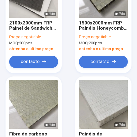
Sobre nós
Excursão da fábrica
2100x2000mm FRP
1500x2000mm FRP
Painel de Sandwich
Painéis Honeycomb,
Controle da qualidade
Honeycomb PP/
Honeycomb
Preço:
negotiable
Preço:
negotiable
núcleo de alumínio
Fiberglass Board
MOQ:
200pcs
MOQ:
200pcs
Contacte-nos
obtenha o ultimo preço
obtenha o ultimo preço
Notícia
contacto
contacto
Casos
Painéis de alumínio do favo de mel
folha de alumínio do favo de mel
Favo de mel de alumínio
Fibra de carbono
Painéis de