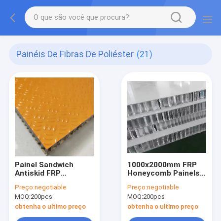
Painéis De Fibras De Poliéster
(21)
Painel Sandwich
1000x2000mm FRP
Antiskid FRP
Honeycomb Painels
Honeycomb para
para carroceria de
Preço:
negotiable
Preço:
negotiable
piso de vagão de
caminhão de energia
MOQ:
200pcs
MOQ:
200pcs
carga
nova
obtenha o ultimo preço
obtenha o ultimo preço