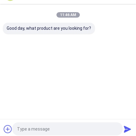
Nossas Categorias
11:46 AM
Good day, what product are you looking for?
Painéis de alumínio
folha de alumínio do
Favo de mel de
do favo de mel
favo de mel
alumínio
Casa
Mapa do
Fale
Desktop
Site
Conosco
Site
Mapa do Site
Privacy Policy
Qualidade
Painéis de alumínio do favo de mel
Fábrica da
china.Copyright © 2026 Suzhou Beecore Honeycomb Materials Co.,
Ltd. All Rights Reserved.