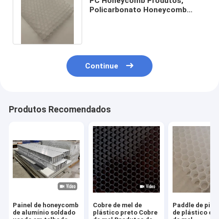
PC Honeycomb Produtos,
Policarbonato Honeycomb
Core Para Photocatalyst Filter
Screen
Continue
Produtos Recomendados
Painel de honeycomb
Cobre de mel de
Paddle de pick
de alumínio soldado
plástico preto Cobre
de plástico de