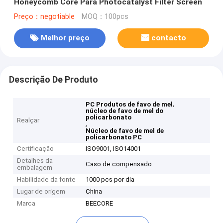
Honeycomb Core Para Photocatalyst Filter Screen
Preço：negotiable
MOQ：100pcs
Melhor preço
contacto
Descrição De Produto
,
PC Produtos de favo de mel
núcleo de favo de mel do
policarbonato
Realçar
,
Núcleo de favo de mel de
policarbonato PC
Certificação
ISO9001, ISO14001
Detalhes da
Caso de compensado
embalagem
Habilidade da fonte
1000 pcs por dia
Lugar de origem
China
Marca
BEECORE