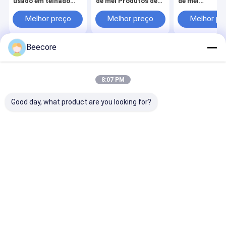
usado em telhado
de mel Produtos de
de mel
flutuante interno
Cobre de mel de PP
1220x2440m
Melhor preço
Melhor preço
Melhor pr
Beecore
Casa
Mapa do
Fale
Desktop
Site
Conosco
Site
Mapa do Site
Privacy Policy
8:07 PM
Qualidade
Painéis de alumínio do favo de mel
Fábrica da
china.Copyright © 2026 Suzhou Beecore Honeycomb Materials Co.,
Good day, what product are you looking for?
Ltd. All Rights Reserved.
Casa
Produtos
Show de RV