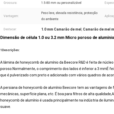
Grossura:
1.5-80 mm ou personalizável
Espess
Peso leve, elevada resistência, protecção
Vantagem:
Aplica
do ambiente
1.0 mm Camarão de mel
Camarão de mel m
Destacar:
,
Dimensão de célula 1.0 ou 3.2 mm Micro poroso de alumíni
1Descrições:
A lâmina de honeycomb de alumínio da Beecore R&D é feita de núcle
poroso.Normalmente, o comprimento dos lados é inferior a 3 mmÉ feit
que é pulverizado com preto e adicionado com vários quadros de acor
A persiana de honeycomb de alumínio Beecore tem as vantagens de f
mecânicas, superfície plana, etc. É boa para filtros de alta qualidade
honeycomb de alumínio é usada principalmente na indústria de ilumina
suave.