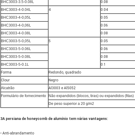
BHC3003-3.5-0.08L
0.08
BHC3003-4-0.04L
4
0.04
BHC3003-4-0,05L
0.05
BHC3003-4-0,06L
0.06
BHC3003-4-0.08L
0.08
BHC3003-5-0,05L
5
0.05
BHC3003-5-0.06L
0.06
BHC3003-5-0.08L
0.08
BHC3003-5-0.1L
0.1
Forma
Redondo, quadrado
Clour
Negro
Alcatrão
Al3003 e Al5052
Formulário de fornecimento
Não expandidos (blocos, tiras) ou expandidos (fitas)
De peso superior a 20 g/m2
3A persiana de honeycomb de alumínio tem várias vantagens:
• Anti-abrandamento