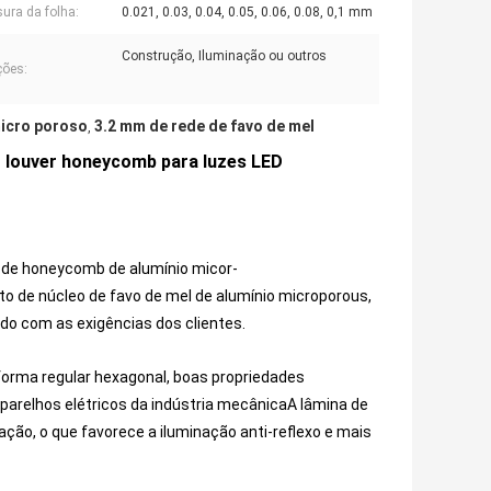
ura da folha:
0.021, 0.03, 0.04, 0.05, 0.06, 0.08, 0,1 mm
Construção, Iluminação ou outros
ções:
icro poroso
3.2 mm de rede de favo de mel
,
o louver honeycomb para luzes LED
o de honeycomb de alumínio micor-
o de núcleo de favo de mel de alumínio microporous,
do com as exigências dos clientes.
orma regular hexagonal, boas propriedades
,Aparelhos elétricos da indústria mecânicaA lâmina de
ção, o que favorece a iluminação anti-reflexo e mais