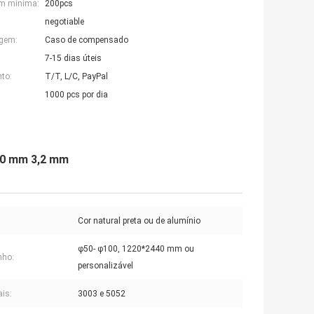
em mínima:
200pcs
negotiable
agem:
Caso de compensado
7-15 dias úteis
to:
T/T, L/C, PayPal
1000 pcs por dia
,0 mm 3,2 mm
Cor natural preta ou de alumínio
φ50- φ100, 1220*2440 mm ou
ho:
personalizável
ais:
3003 e 5052