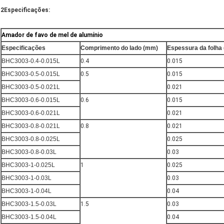
2Especificações:
Amador de favo de mel de alumínio
Especificações
Comprimento do lado (mm)
Espessura da folha
BHC3003-0.4-0.015L
0.4
0.015
BHC3003-0.5-0.015L
0.5
0.015
BHC3003-0.5-0.021L
0.021
BHC3003-0.6-0.015L
0.6
0.015
BHC3003-0.6-0.021L
0.021
BHC3003-0.8-0.021L
0.8
0.021
BHC3003-0.8-0.025L
0.025
BHC3003-0.8-0.03L
0.03
BHC3003-1-0.025L
1
0.025
BHC3003-1-0.03L
0.03
BHC3003-1-0.04L
0.04
BHC3003-1.5-0.03L
1.5
0.03
BHC3003-1.5-0.04L
0.04