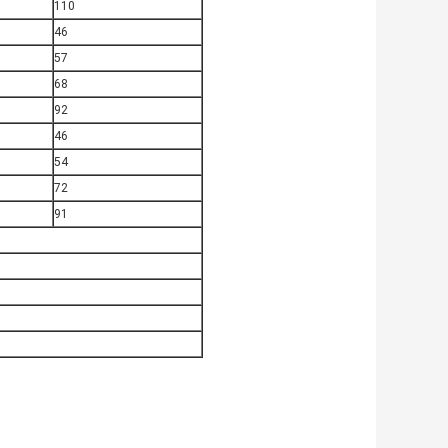
110
46
57
68
92
46
54
72
91