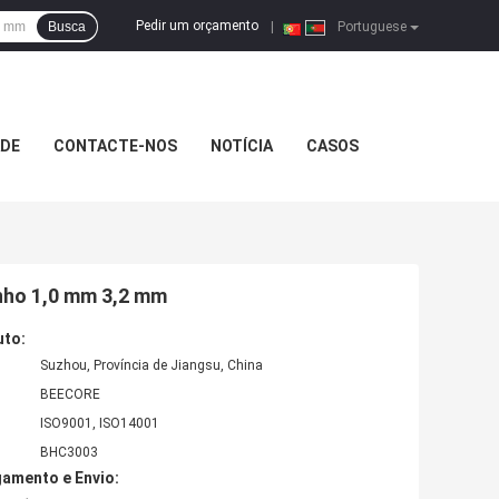
Pedir um orçamento
Busca
|
Portuguese
ADE
CONTACTE-NOS
NOTÍCIA
CASOS
nho 1,0 mm 3,2 mm
uto:
Suzhou, Província de Jiangsu, China
BEECORE
ISO9001, ISO14001
BHC3003
amento e Envio: