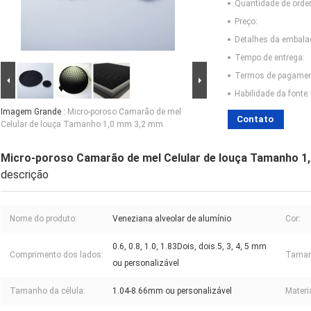
Quantidade de ord
Preço:
Detalhes da embal
Tempo de entrega:
Termos de pagamen
Habilidade da fonte:
Imagem Grande :
Micro-poroso Camarão de mel
Contato
Celular de louça Tamanho 1,0 mm 3,2 mm
Micro-poroso Camarão de mel Celular de louça Tamanho 1
descrição
Nome do produto:
Veneziana alveolar de alumínio
Cor:
0.6, 0.8, 1.0, 1.83Dois, dois.5, 3, 4, 5 mm
Comprimento dos lados:
Taman
ou personalizável
Tamanho da célula:
1.04-8.66mm ou personalizável
Materi