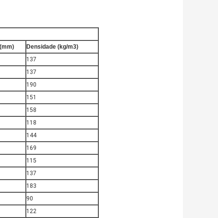
 (mm)
Densidade (kg/m3)
137
137
190
151
158
118
144
169
115
137
183
90
122