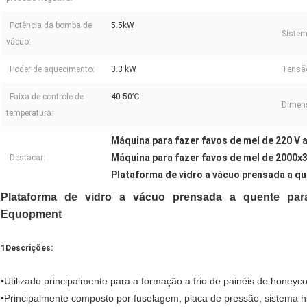
Potência da bomba de
5.5kW
Sistem
vácuo:
Poder de aquecimento:
3.3 kW
Tensã
Faixa de controle de
40-50℃
Dimen
temperatura:
Máquina para fazer favos de mel de 220 V 
Máquina para fazer favos de mel de 2000
Destacar:
Plataforma de vidro a vácuo prensada a q
Plataforma de vidro a vácuo prensada a quente pa
Equopment
1Descrições:
•
Utilizado principalmente para a formação a frio de painéis de honeyc
•
Principalmente composto por fuselagem, placa de pressão, sistema hid