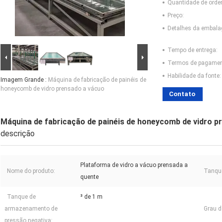
Quantidade de ord
Preço:
Detalhes da embal
Tempo de entrega:
Termos de pagamen
Habilidade da fonte:
Imagem Grande :
Máquina de fabricação de painéis de
honeycomb de vidro prensado a vácuo
Contato
Máquina de fabricação de painéis de honeycomb de vidro p
descrição
Plataforma de vidro a vácuo prensada a
Nome do produto:
Tanque
quente
Tanque de
³ de 1 m
armazenamento de
Grau d
pressão negativa: