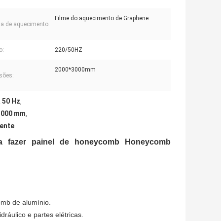
Filme do aquecimento de Graphene
a de aquecimento:
o:
220/50HZ
2000*3000mm
sões:
a 50 Hz
,
x3000 mm
,
uente
ra fazer painel de honeycomb Honeycomb
omb de alumínio.
ráulico e partes elétricas.