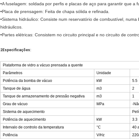
•
A fuselagem: soldada por perfis e placas de aço para garantir que a 
•
Placa de prensagem: Feita de chapa sólida e refinada.
•
Sistema hidráulico: Consiste num reservatório de combustível, numa b
hidráulicos.
•
Partes elétricas: Consistem no circuito principal e no circuito de contro
2Especificações:
Plataforma de vidro a vácuo prensada a quente
Parâmetros
Unidade
Potência da bomba de vácuo
kW
5.5
Tanque de água
m3
2
Tanque de armazenamento de pressão negativa
m3
1
Grau de vácuo
MPa
-Nã
Sistema de aquecimento
Pel
Potência de aquecimento
kW
3.3
Intervalo de controlo da temperatura
°C
40 
Potência
V/Hz
220