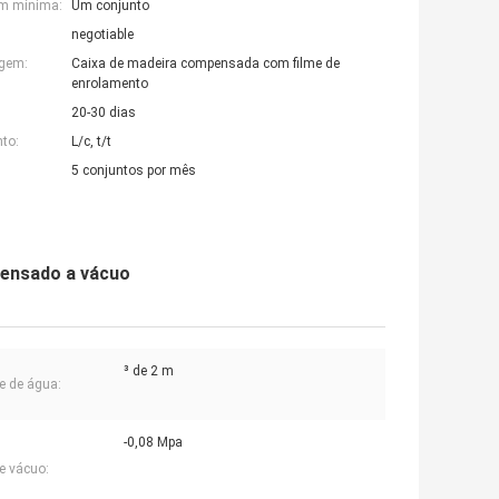
em mínima:
Um conjunto
negotiable
agem:
Caixa de madeira compensada com filme de
enrolamento
20-30 dias
to:
L/c, t/t
5 conjuntos por mês
rensado a vácuo
³ de 2 m
 de água:
-0,08 Mpa
e vácuo: