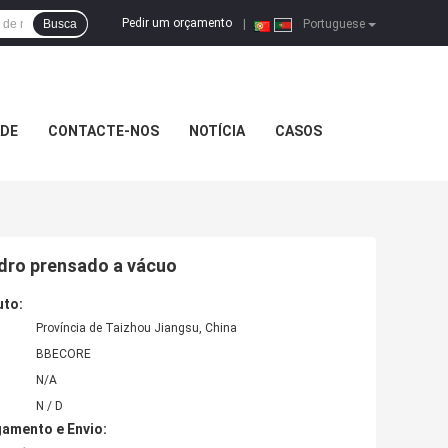
Pedir um orçamento
Busca
|
Portuguese
ADE
CONTACTE-NOS
NOTÍCIA
CASOS
idro prensado a vácuo
uto:
Província de Taizhou Jiangsu, China
BBECORE
N/A
N / D
amento e Envio: