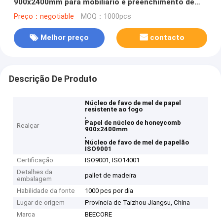
900x2400mm para mobiliário e preenchimento de
portas
Preço：negotiable
MOQ：1000pcs
Melhor preço
contacto
Descrição De Produto
Núcleo de favo de mel de papel
resistente ao fogo
,
Papel de núcleo de honeycomb
Realçar
900x2400mm
,
Núcleo de favo de mel de papelão
ISO9001
Certificação
ISO9001, ISO14001
Detalhes da
pallet de madeira
embalagem
Habilidade da fonte
1000 pcs por dia
Lugar de origem
Província de Taizhou Jiangsu, China
Marca
BEECORE