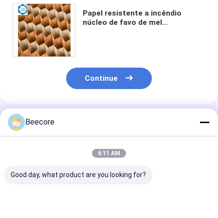
Papel resistente a incêndio
núcleo de favo de mel
900x2400mm para mobiliário e
preenchimento de portas
Continue
Produtos Recomendados
Beecore
6:11 AM
Good day, what product are you looking for?
Paper Honeycomb
paper honeycomb
Fire Resistant