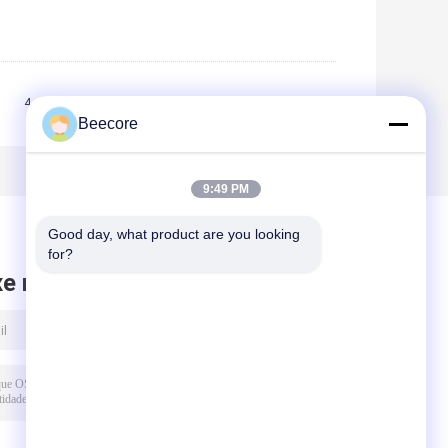
3
4
>>
>|
Beecore
9:49 PM
Good day, what product are you looking 
for?
xe mensagem