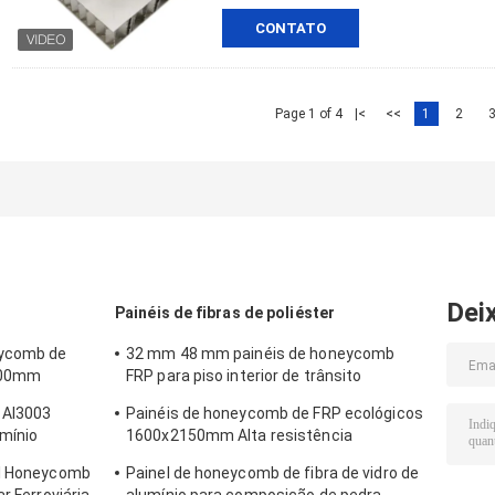
CONTATO
Page 1 of 4
|<
<<
1
2
Dei
Painéis de fibras de poliéster
eycomb de
32 mm 48 mm painéis de honeycomb
2000mm
FRP para piso interior de trânsito
ferroviário
s Al3003
Painéis de honeycomb de FRP ecológicos
mínio
1600x2150mm Alta resistência
riais EMI
mecânica
al Honeycomb
Painel de honeycomb de fibra de vidro de