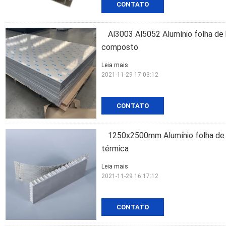
CONTATO
Al3003 Al5052 Alumínio folha d
composto
Leia mais
2021-11-29 17:03:12
CONTATO
1250x2500mm Alumínio folha de h
térmica
Leia mais
2021-11-29 16:17:12
CONTATO