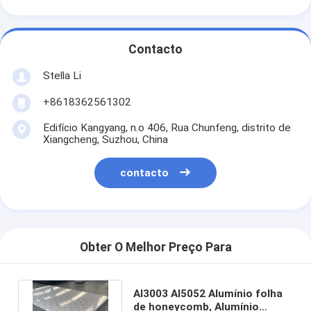
Contacto
Stella Li
+8618362561302
Edifício Kangyang, n.o 406, Rua Chunfeng, distrito de
Xiangcheng, Suzhou, China
contacto
Obter O Melhor Preço Para
Al3003 Al5052 Alumínio folha
de honeycomb, Alumínio