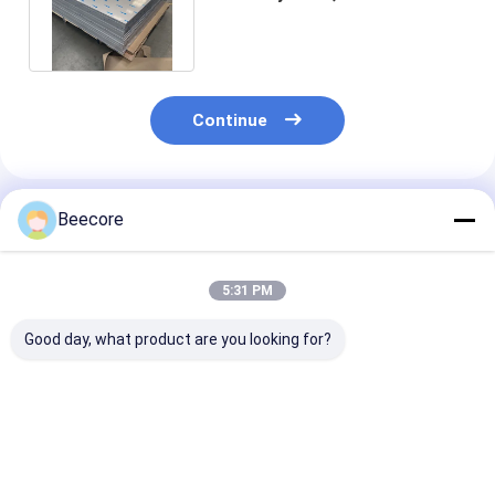
Honeycomb painel composto
Continue
Produtos Recomendados
Beecore
5:31 PM
Good day, what product are you looking for?
Classe A1
Painel de honeycomb
Painel de hon
Performance de
de alumínio para
de alumínio pa
incêndio Painel de
venda
venda
Honeycomb de