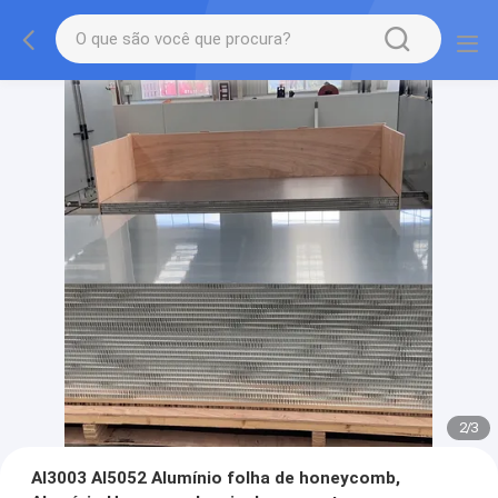
2
/
3
Al3003 Al5052 Alumínio folha de honeycomb,