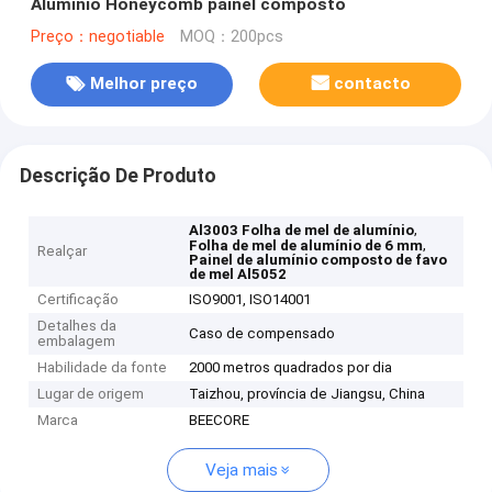
Alumínio Honeycomb painel composto
Preço：negotiable
MOQ：200pcs
Melhor preço
contacto
Descrição De Produto
,
Al3003 Folha de mel de alumínio
,
Folha de mel de alumínio de 6 mm
Realçar
Painel de alumínio composto de favo
de mel Al5052
Certificação
ISO9001, ISO14001
Detalhes da
Caso de compensado
embalagem
Habilidade da fonte
2000 metros quadrados por dia
Lugar de origem
Taizhou, província de Jiangsu, China
Marca
BEECORE
Veja mais