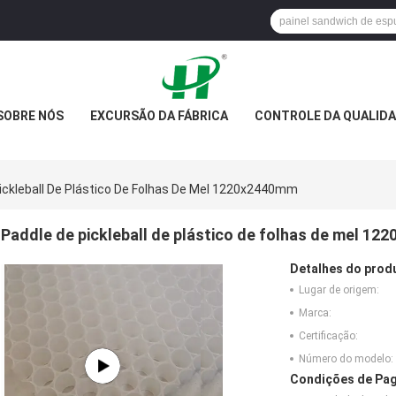
SOBRE NÓS
EXCURSÃO DA FÁBRICA
CONTROLE DA QUALID
ickleball De Plástico De Folhas De Mel 1220x2440mm
Paddle de pickleball de plástico de folhas de mel 1
Detalhes do prod
Lugar de origem:
Marca:
Certificação:
Número do modelo:
Condições de Pag