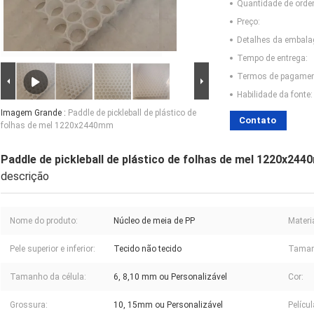
Quantidade de ord
Preço:
Detalhes da embal
Tempo de entrega:
Termos de pagamen
Habilidade da fonte:
Imagem Grande :
Paddle de pickleball de plástico de
Contato
folhas de mel 1220x2440mm
Paddle de pickleball de plástico de folhas de mel 1220x24
descrição
Nome do produto:
Núcleo de meia de PP
Materia
Pele superior e inferior:
Tecido não tecido
Taman
Tamanho da célula:
6, 8,10 mm ou Personalizável
Cor:
Grossura:
10, 15mm ou Personalizável
Películ