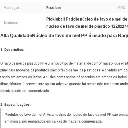
Vantagem:
Peso leve
MOQ:
Pickleball Paddle núcleo de favo de mel de
Destacar:
núcleo de favo de mel de plástico 1220x2
Alta Qualidade
Núcleo de favo de mel PP é usado para
Raqu
1. Descrições:
O favo de mel de plástico PP é um novo tipo de material de conformação, que é fei
principais modelos de produtos são: o favo de mel de plástico PP é dividido em do
tecido em ambos os lados; Aqueles com tecidos não tecidos em ambos os lados s
filme plástico. É conveniente aplicar adesivo quando há tecido não tecido em ambos
adesivo pode ser economizado.
2. Especificações:
Produtos de favo de mel
A: As amostras do núcleo de favo de mel PP são emb
em massa são embalados em caixas de madeira compensada.