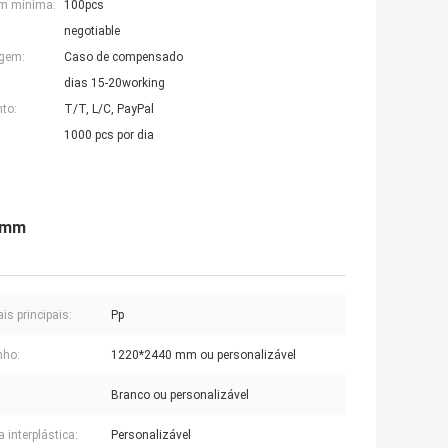
em mínima:
100pcs
negotiable
agem:
Caso de compensado
dias 15-20working
to:
T/T, L/C, PayPal
1000 pcs por dia
40mm
is principais:
Pp
ho:
1220*2440 mm ou personalizável
Branco ou personalizável
a interplástica:
Personalizável