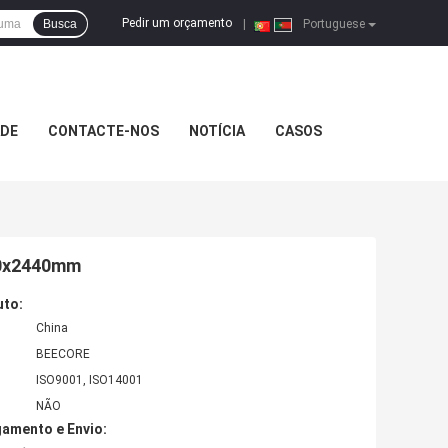
Pedir um orçamento
Busca
|
Portuguese
ADE
CONTACTE-NOS
NOTÍCIA
CASOS
220x2440mm
uto:
China
BEECORE
ISO9001, ISO14001
NÃO
amento e Envio: